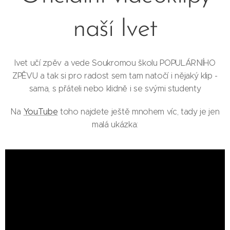
naší Ivet
Ivet učí zpěv a vede Soukromou školu POPULÁRNÍHO
ZPĚVU a tak si pro radost sem tam natočí i nějaký klip -
sama, s přáteli nebo klidně i se svými studenty
Na
YouTube
toho najdete ještě mnohem víc, tady je jen
malá ukázka: