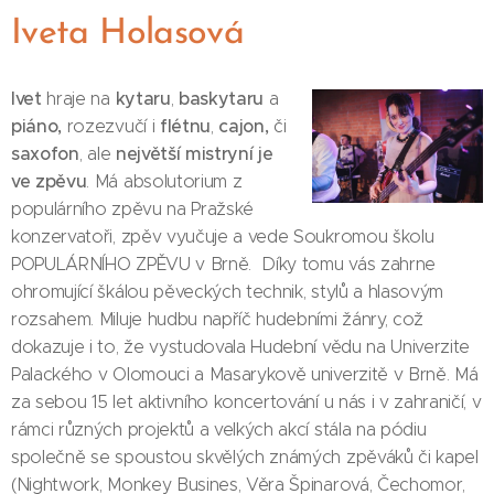
Iveta Holasová
Ivet
kytaru
baskytaru
hraje na
,
a
piáno,
flétnu
cajon,
rozezvučí i
,
či
saxofon
největší mistryní je
,
ale
ve
zpěvu
. Má absolutorium z
populárního zpěvu na Pražské
konzervatoři, zpěv vyučuje a vede Soukromou školu
POPULÁRNÍHO ZPĚVU v Brně. Díky tomu vás zahrne
ohromující škálou pěveckých technik, stylů a hlasovým
rozsahem. Miluje hudbu napříč hudebními žánry, což
dokazuje i to, že vystudovala Hudební vědu na Univerzite
Palackého v Olomouci a Masarykově univerzitě v Brně. Má
za sebou 15 let aktivního koncertování u nás i v zahraničí, v
rámci různých projektů a velkých akcí stála na pódiu
společně se spoustou skvělých známých zpěváků či kapel
(Nightwork, Monkey Busines, Věra Špinarová, Čechomor,