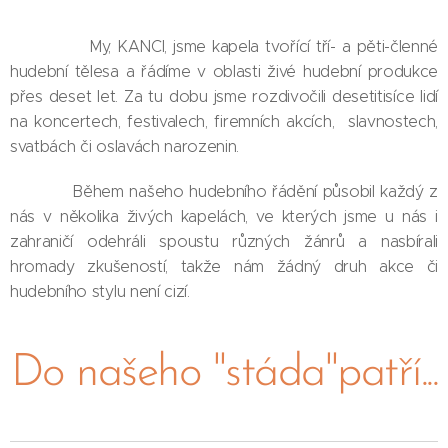
My, KANCI, jsme kapela tvořící tří- a pěti-členné
hudební tělesa a řádíme v oblasti živé hudební produkce
přes deset let. Za tu dobu jsme rozdivočili desetitisíce lidí
na koncertech, festivalech, firemních akcích, slavnostech,
svatbách či oslavách narozenin.
Během našeho hudebního řádění působil každý z
nás v několika živých kapelách, ve kterých jsme u nás i
zahraničí odehráli spoustu různých žánrů a nasbírali
hromady zkušeností, takže nám žádný druh akce či
hudebního stylu není cizí.
Do našeho "stáda"patří...