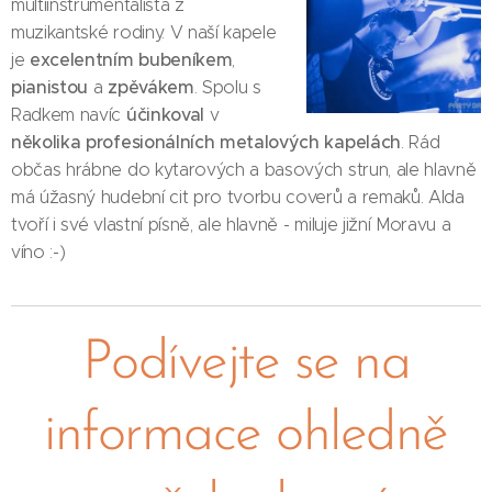
multiinstrumentalista z
muzikantské rodiny. V naší kapele
excelentním bubeníkem
je
,
pianistou
zpěvákem
a
. Spolu s
účinkoval
Radkem navíc
v
několika profesionálních
metalových kapelách
. Rád
občas hrábne do kytarových a basových strun, ale hlavně
má úžasný hudební cit pro tvorbu coverů a remaků. Alda
tvoří i své vlastní písně, ale hlavně - miluje jižní Moravu a
víno :-)
Podívejte se na
informace ohledně