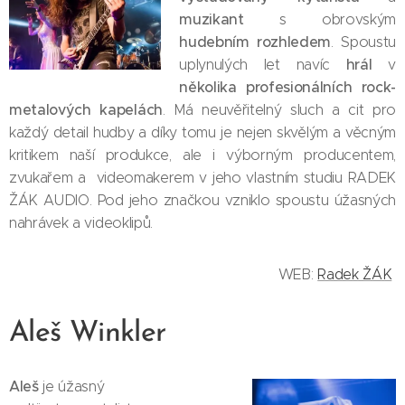
muzikant
s obrovským
hudebním rozhledem
. Spoustu
hrál
uplynulých let navíc
v
několika profesionálních
rock-
metalových kapelách
. Má neuvěřitelný sluch a cit pro
každý detail hudby a díky tomu je nejen skvělým a věcným
kritikem naší produkce, ale i výborným producentem,
zvukařem a videomakerem v jeho vlastním studiu RADEK
ŽÁK AUDIO. Pod jeho značkou vzniklo spoustu úžasných
nahrávek a videoklipů.
WEB:
Radek ŽÁK
Aleš Winkler
Aleš
je úžasný