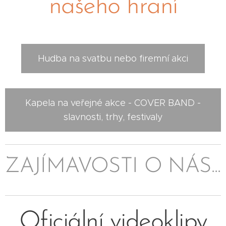
našeho hraní
Hudba na svatbu nebo firemní akci
Kapela na veřejné akce - COVER BAND -
slavnosti, trhy, festivaly
ZAJÍMAVOSTI O NÁS...
Oficiální videoklipy