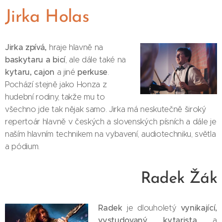
Jirka Holas
Jirka zpívá,
hraje hlavně na
baskytaru a bicí
, ale dále také na
kytaru, cajon
perkuse
a jiné
.
Pochází stejně jako Honza z
hudební rodiny, takže mu to
všechno jde tak nějak samo. Jirka má neskutečně široký
repertoár hlavně v českých a slovenských písních a dále je
naším hlavním technikem na vybavení, audiotechniku, světla
a pódium.
Radek Žák
Radek
vynikající,
je dlouholetý
vystudovaný kytarista
a