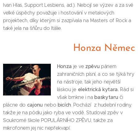
Ivan Hlas, Support Lesbiens, ad.). Nebojí se výzev a za své
velké úspěchy považuje i hostování v metalových
projektech, díky kterým si zazpívala na Masters of Rock a
také jela na šňůru do Itálie.
Honza Němec
Honza
zpěvu
je ve
pánem
zahraničních písní, a co se týká hry
na nástroje, tak jeho největší
elektrická kytara.
láskou je
Rád si
baskytaru
však brnkne i na
či
cajonu
bicích
plácne do
nebo
. Pochází z hudební rodiny,
takže je na pódiu jako ryba ve vodě. Studoval zpěv v
Soukromé škole POPULÁRNÍHO ZPĚVU, takže za
mikrofonem jej nic nepřekvapí.