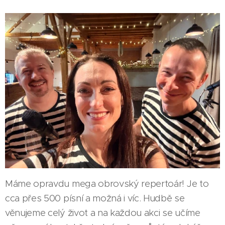
Máme opravdu mega obrovský repertoár! Je to
cca přes 500 písní a možná i víc. Hudbě se
věnujeme celý život a na každou akci se učíme