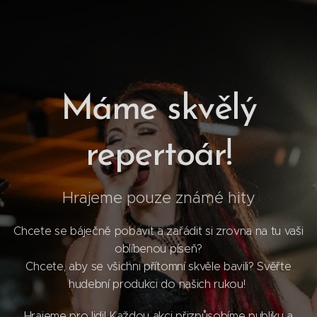
Máme skvělý
repertoár!
Hrajeme pouze známé hity
Chcete se báječně pobavit a zařádit si zrovna na tu vaši
oblíbenou píseň?
Chcete, aby se všichni přítomní skvěle bavili? Svěřte
hudební produkci do našich rukou!
Hrajeme pro lidi! Každou akci přizpůsobíme publiku a