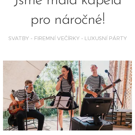
Jsme malá kapela
pro náročné!
SVATBY - FIREMNÍ VEČÍRKY - LUXUSNÍ PÁRTY