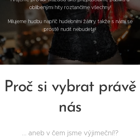
oblíbenými hity roztančíme všechny!
Milujeme hudbu napříč hudebními žánry, takže s námi se
prostě nudit nebudete!
Proč si vybrat právě
nás
... aneb v čem jsme výjimeční!?