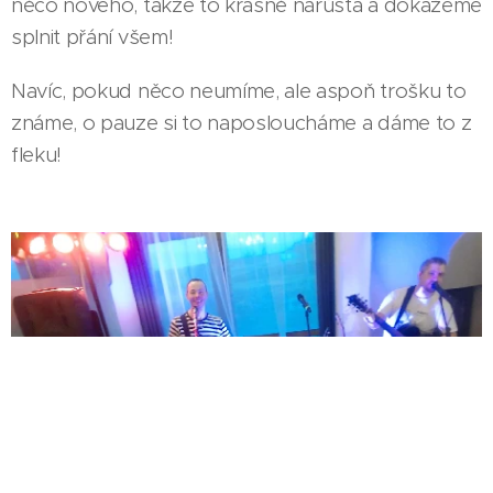
něco nového, takže to krásně narůstá a dokážeme
splnit přání všem!
Navíc, pokud něco neumíme, ale aspoň trošku to
známe, o pauze si to naposloucháme a dáme to z
fleku!